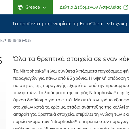
Greece
Δελτία Δεδομένων Ασφαλείας
Τα προϊόντα μας
Γνωρίστε τη EuroChem
Τεχνική
Γνωρίστε τη
ka® 15-15-15 (+5S)
EuroChem
5
Όλα τα θρεπτικά στοιχεία σε έναν κό
Ανώτερη ποιότητα
Τα Nitrophoska® είναι σύνθετα λιπάσματα παγκόσμιας φή
Περιβάλλον
παραγωγών για πάνω από 85 χρόνια. Η υψηλή απόδοση τη
ποιότητας της παραγωγής εξαρτάται από την προσαρμοσ
των φυτών. Τα λιπάσματα της σειράς Nitrophoska® περιέ
άμεσα διαθέσιμα για τα φυτά. Με αυτό τον τρόπο εξασφα
στοιχείων κατά τα κρίσιμα στάδια ανάπτυξης της καλλιέ
απαραίτητα θρεπτικά στοιχεία, επιβάλει τη γνώση των ε
ευρεία γκάμα των Nitrophoska® επιτρέπει στον παραγωγό
ανάλογα με το έδαφος και τις ανάγκες της καλλιέργειας 