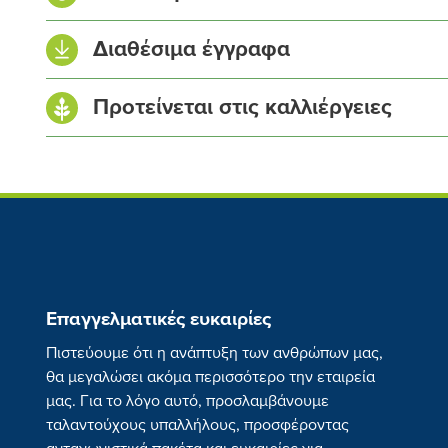
Ολικό άζωτο (N)
Διαθέσιμα έγγραφα
Νιτρικό (NO₃-N)
Δελτίο Δεδομένων Ασφαλείας
Προτείνεται στις καλλιέργειες
Αμμωνιακό (NH₄-N)
Φυλλάδιο
Φώσφορος (P₂O₅), διαλυτός σε ουδέτερο κιτρικό αμμώ
Φώσφορος (P₂O₅) διαλυτός στο νερό
Κάλιο (K₂O), διαλυτό στο νερό
Επαγγελματικές ευκαιρίες
Ολικό θείο (S)
Κρεμμύδι
Σκόρδο
Πιστεύουμε ότι η ανάπτυξη των ανθρώπων μας,
θα μεγαλώσει ακόμα περισσότερο την εταιρεία
Τριοξείδιο του θείου (SO₃)
μας. Για το λόγο αυτό, προσλαμβάνουμε
ταλαντούχους υπαλλήλους, προσφέροντας
Θείο διαλυτό στο νερό