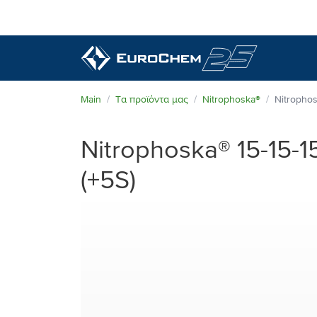
Τα προϊόντα μας
Main
Τα προϊόντα μας
Nitrophoska®
Nitrophos
Γνωρίστε τη EuroChem
Nitrophoska® 15-15-1
Γνωρίστε τη EuroChem
(+5S)
Τεχνική Υποστήριξη
Ανώτερη ποιότητα
Νέα & Εκδηλώσεις
Περιβάλλον
Επικοινωνία