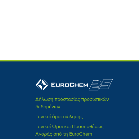
Δήλωση προστασίας προσωπικών
δεδομένων
Γενικοί όροι πώλησης
Γενικοί Όροι και Προϋποθέσεις
Αγοράς από τη EuroChem