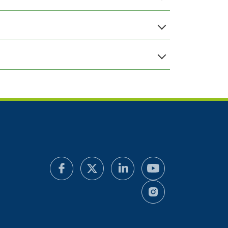
15,0 %
6,5 %
8,5 %
νιο
15,0 %
10,5%
15,0 %
5,0 %
Βαμβάκι
12,5%
4,0%