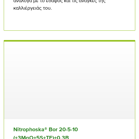
ανάλογα με το έδαφος και τις ανάγκες της
καλλιέργειάς του.
Nitrophoska® Bor 20-5-10
(+3MgO+5S+TE)+0,3B