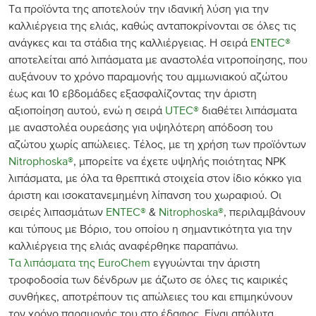
Τα προϊόντα της αποτελούν την ιδανική λύση για την
καλλιέργεια της ελιάς, καθώς ανταποκρίνονται σε όλες τις
ανάγκες και τα στάδια της καλλιέργειας. Η σειρά
ENTEC®
αποτελείται από λιπάσματα με αναστολέα νιτροποίησης, που
αυξάνουν το χρόνο παραμονής του αμμωνιακού αζώτου
έως και 10 εβδομάδες εξασφαλίζοντας την άριστη
αξιοποίηση αυτού, ενώ η σειρά
UTEC®
διαθέτει λιπάσματα
με αναστολέα ουρεάσης για υψηλότερη απόδοση του
αζώτου χωρίς απώλειες. Τέλος, με τη χρήση των προϊόντων
Nitrophoska®
, μπορείτε να έχετε υψηλής ποιότητας NPK
λιπάσματα, με όλα τα θρεπτικά στοιχεία στον ίδιο κόκκο για
άριστη και ισοκατανεμημένη λίπανση του χωραφιού. Οι
σειρές λιπασμάτων
ENTEC®
&
Nitrophoska®
, περιλαμβάνουν
και τύπους με Βόριο, του οποίου η σημαντικότητα για την
καλλιέργεια της ελιάς αναφέρθηκε παραπάνω.
Τα λιπάσματα της EuroChem
εγγυώνται την άριστη
τροφοδοσία των δένδρων με άζωτο σε όλες τις καιρικές
συνθήκες, αποτρέπουν τις απώλειες του και επιμηκύνουν
τον χρόνο παραμονής του στο έδαφος. Είναι απόλυτα