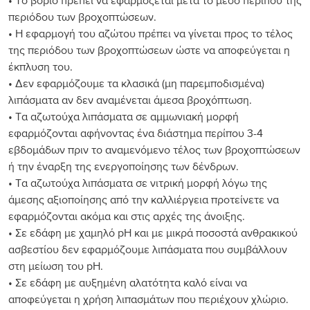
• Το βόριο πρέπει να εφαρμόζεται μετά το μέσο περίπου της
περιόδου των βροχοπτώσεων.
• Η εφαρμογή του αζώτου πρέπει να γίνεται προς το τέλος
της περιόδου των βροχοπτώσεων ώστε να αποφεύγεται η
έκπλυση του.
• Δεν εφαρμόζουμε τα κλασικά (μη παρεμποδισμένα)
λιπάσματα αν δεν αναμένεται άμεσα βροχόπτωση.
• Τα αζωτούχα λιπάσματα σε αμμωνιακή μορφή
εφαρμόζονται αφήνοντας ένα διάστημα περίπου 3-4
εβδομάδων πριν το αναμενόμενο τέλος των βροχοπτώσεων
ή την έναρξη της ενεργοποίησης των δένδρων.
• Τα αζωτούχα λιπάσματα σε νιτρική μορφή λόγω της
άμεσης αξιοποίησης από την καλλιέργεια προτείνετε να
εφαρμόζονται ακόμα και στις αρχές της άνοιξης.
• Σε εδάφη με χαμηλό pH και με μικρά ποσοστά ανθρακικού
ασβεστίου δεν εφαρμόζουμε λιπάσματα που συμβάλλουν
στη μείωση του pH.
• Σε εδάφη με αυξημένη αλατότητα καλό είναι να
αποφεύγεται η χρήση λιπασμάτων που περιέχουν χλώριο.