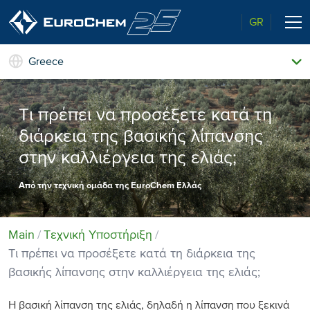
GR
Greece
Τα προϊόντα μας
Γνωρίστε τη EuroChem
Τι πρέπει να προσέξετε κατά τη
Γνωρίστε τη EuroChem
διάρκεια της βασικής λίπανσης
Τεχνική Υποστήριξη
στην καλλιέργεια της ελιάς;
Ανώτερη ποιότητα
Νέα & Εκδηλώσεις
Από την τεχνική ομάδα της EuroChem Ελλάς
Περιβάλλον
Επικοινωνία
Main
Τεχνική Υποστήριξη
Τι πρέπει να προσέξετε κατά τη διάρκεια της
βασικής λίπανσης στην καλλιέργεια της ελιάς;
Η βασική λίπανση της ελιάς, δηλαδή η λίπανση που ξεκινά