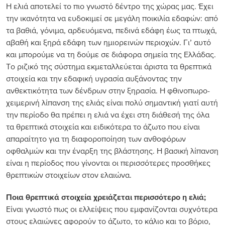
Η ελιά αποτελεί το πιο γνωστό δέντρο της χώρας μας. Έχει
την ικανότητα να ευδοκιμεί σε μεγάλη ποικιλία εδαφών: από
τα βαθιά, γόνιμα, αρδευόμενα, πεδινά εδάφη έως τα πτωχά,
αβαθή και ξηρά εδάφη των ημιορεινών περιοχών. Γι’ αυτό
και μπορούμε να τη δούμε σε διάφορα σημεία της Ελλάδας.
Το ριζικό της σύστημα εκμεταλλεύεται άριστα τα θρεπτικά
στοιχεία και την εδαφική υγρασία αυξάνοντας την
ανθεκτικότητα των δένδρων στην ξηρασία. Η φθινοπωρο-
χειμερινή λίπανση της ελιάς είναι πολύ σημαντική γιατί αυτή
την περίοδο θα πρέπει η ελιά να έχει στη διάθεσή της όλα
τα θρεπτικά στοιχεία και ειδικότερα το άζωτο που είναι
απαραίτητο για τη διαφοροποίηση των ανθοφόρων
οφθαλμών και την έναρξη της βλάστησης. Η βασική λίπανση
είναι η περίοδος που γίνονται οι περισσότερες προσθήκες
θρεπτικών στοιχείων στον ελαιώνα.
Ποια θρεπτικά στοιχεία χρειάζεται περισσότερο η ελιά;
Είναι γνωστό πως οι ελλείψεις που εμφανίζονται συχνότερα
στους ελαιώνες αφορούν το άζωτο, το κάλιο και το βόριο,