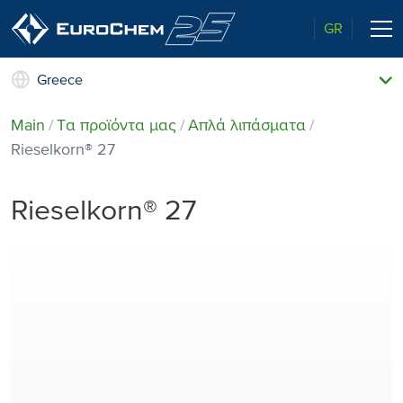
GR
Greece
Τα προϊόντα μας
Main
Τα προϊόντα μας
Απλά λιπάσματα
Γνωρίστε τη EuroChem
Rieselkorn® 27
Γνωρίστε τη EuroChem
Τεχνική Υποστήριξη
Rieselkorn® 27
Ανώτερη ποιότητα
Νέα & Εκδηλώσεις
Περιβάλλον
Επικοινωνία