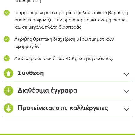
αποθήκευση
Ισορροπημένη κοκκομετρία υψηλού ειδικού βάρους η
οποία εξασφαλίζει την ομοιόμορφη κατανομή ακόμα
και σε μεγάλα πλάτη διασποράς
Ακριβής θρεπτική διαχείριση μέσω τμηματικών
εφαρμογών
Διαθέσιμο σε σακιά των 40Kg και μεγασάκους.
Σύνθεση
Ολικό άζωτο (N)
27,0 %
Διαθέσιμα έγγραφα
Νιτρικό (NO₃-N)
13,5 %
Δελτίο Δεδομένων Ασφαλείας
Προτείνεται στις καλλιέργειες
Αμμωνιακό (NH₄-N)
13,5 %
Οξείδιο του ασβεστίου (CaO)
12,0 %