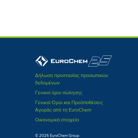
Δήλωση προστασίας προσωπικών
δεδομένων
Γενικοί όροι πώλησης
Γενικοί Όροι και Προϋποθέσεις
Αγοράς από τη EuroChem
Οικονομικά στοιχεία
© 2026 EuroChem Group