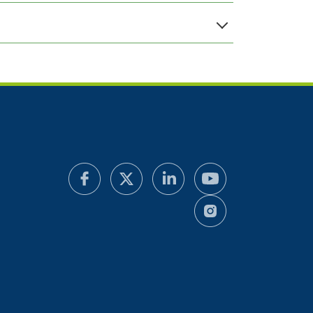
21,0 %
24,0 %
60,0 %
24,0 %
60,0 %
ι
Ροδάκινο