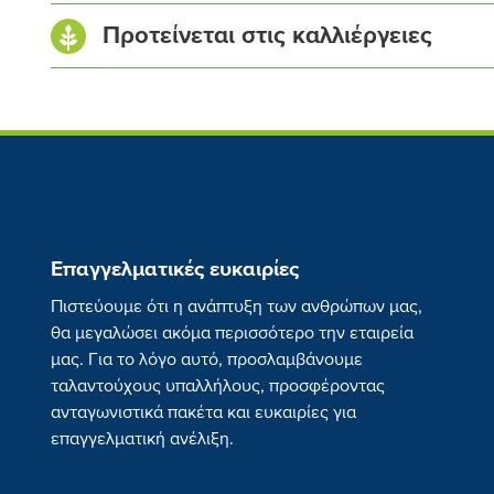
Αμμωνιακό (NH₄-N)
Δελτίο Δεδομένων Ασφαλείας
Προτείνεται στις καλλιέργειες
Ολικό θείο (S)
Φυλλάδιο
Τριοξείδιο του θείου (SO₃)
Βεβαίωση Eco-Schemes
Θείο (S) διαλυτό στο νερό
Τριοξείδιο του θείου (SO₃) διαλυτό στο νερό
Επαγγελματικές ευκαιρίες
Ελιά
Πορτοκάλ
Πιστεύουμε ότι η ανάπτυξη των ανθρώπων μας,
θα μεγαλώσει ακόμα περισσότερο την εταιρεία
μας. Για το λόγο αυτό, προσλαμβάνουμε
ταλαντούχους υπαλλήλους, προσφέροντας
ανταγωνιστικά πακέτα και ευκαιρίες για
επαγγελματική ανέλιξη.