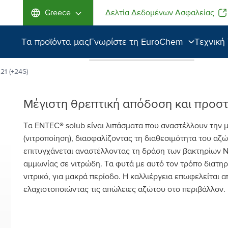
Greece
Δελτία Δεδομένων Ασφαλείας
Τα προϊόντα μας
Γνωρίστε τη EuroChem
Τεχνική
Γνωρίστε τη
21 (+24S)
EuroChem
Μέγιστη θρεπτική απόδοση και προστ
Ανώτερη ποιότητα
Τα ENTEC® solub είναι λιπάσματα που αναστέλλουν την 
Περιβάλλον
(νιτροποίηση), διασφαλίζοντας τη διαθεσιμότητα του αζ
επιτυγχάνεται αναστέλλοντας τη δράση των βακτηρίων N
αμμωνίας σε νιτρώδη. Τα φυτά με αυτό τον τρόπο διατηρ
νιτρικό, για μακρά περίοδο. Η καλλιέργεια επωφελείται
ελαχιστοποιώντας τις απώλειες αζώτου στο περιβάλλον.