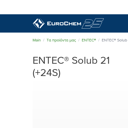
Τα προϊόντα μας
Main
Τα προϊόντα μας
ENTEC®
ENTEC® Solub 
Γνωρίστε τη EuroChem
ENTEC® Solub 21
Γνωρίστε τη EuroChem
(+24S)
Τεχνική Υποστήριξη
Ανώτερη ποιότητα
Νέα & Εκδηλώσεις
Περιβάλλον
Επικοινωνία